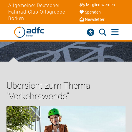
Mitglied werden
Allgemeiner Deutscher
Fahrrad-Club Ortsgruppe
Spenden
Borken
Newsletter
Übersicht zum Thema
"Verkehrswende"