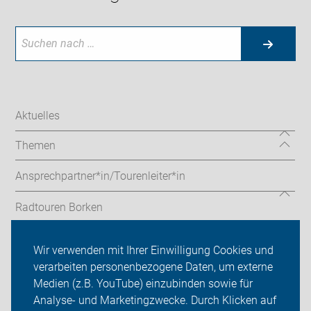
Aktuelles
Themen
Ansprechpartner*in/Tourenleiter*in
Radtouren Borken
Aktuelles aus Borken
Wir verwenden mit Ihrer Einwilligung Cookies und
verarbeiten personenbezogene Daten, um externe
ADFC Borken
Medien (z.B. YouTube) einzubinden sowie für
Analyse- und Marketingzwecke. Durch Klicken auf
Sei dabei